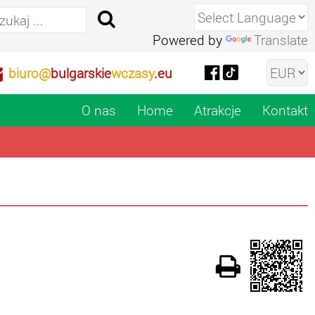
Powered by
Translate
biuro@
bulgarskie
wczasy
.eu
O nas
Home
Atrakcje
Kontakt