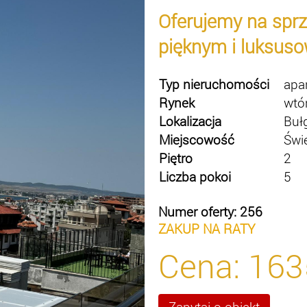
Oferujemy na spr
pięknym i luksuso
Typ nieruchomości
apa
Rynek
wtó
Lokalizacja
Buł
Miejscowość
Świ
Piętro
2
Liczba pokoi
5
Numer oferty: 256
ZAKUP NA RATY
Cena:
163