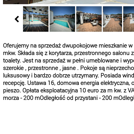
Oferujemy na sprzedaż dwupokojowe mieszkanie w pi
mkw. Składa się z korytarza, przestronnego salonu z 
toalety. Jest na sprzedaż w pełni umeblowane i wypo
szerokie , przestronne , jasne . Pokoje są nieprze
luksusowy i bardzo dobrze utrzymany. Posiada windę
recepcję. Ustawa 16, domowa energia elektryczna, odd
pieszo. Opłata eksploatacyjna 10 euro za m kw. z V
morza - 200 mOdległość od przystani - 200 mOdległ