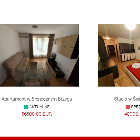
Apartament w Słonecznym Brzegu
Studio w Św
AKTUALNE
SPR
56500.00 EUR
40000.