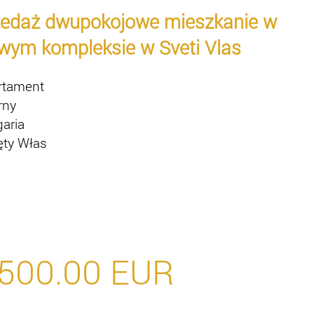
zedaż dwupokojowe mieszkanie w
wym kompleksie w Sveti Vlas
rtament
rny
garia
ęty Włas
500.00
EUR