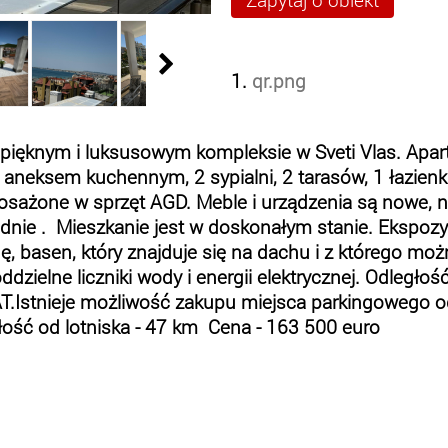
1.
qr.png
ęknym i luksusowym kompleksie w Sveti Vlas. Aparta
aneksem kuchennym, 2 sypialni, 2 tarasów, 1 łazienki 
sażone w sprzęt AGD. Meble i urządzenia są nowe, nie
chodnie . Mieszkanie jest w doskonałym stanie. Ekspoz
, basen, który znajduje się na dachu i z którego mo
zielne liczniki wody i energii elektrycznej. Odległość
AT.Istnieje możliwość zakupu miejsca parkingowego o
ość od lotniska - 47 km Cena - 163 500 euro