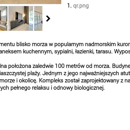
1.
qr.png
mentu blisko morza w popularnym nadmorskim kurorc
 aneksem kuchennym, sypialni, łazienki, tarasu. Wyp
na położona zaledwie 100 metrów od morza. Budynek
piaszczystej plaży. Jednym z jego najważniejszych atut
morze i okolicę. Kompleks został zaprojektowany z na
ych pełnego relaksu i odnowy biologicznej.