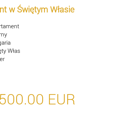
nt w Świętym Własie
rtament
rny
garia
ęty Włas
er
500.00
EUR