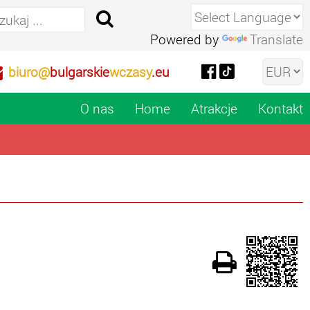
Powered by
Translate
biuro@
bulgarskie
wczasy
.eu
O nas
Home
Atrakcje
Kontakt