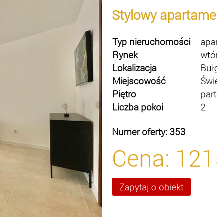
Stylowy apartame
Typ nieruchomości
apa
Rynek
wtó
Lokalizacja
Buł
Miejscowość
Świ
Piętro
part
Liczba pokoi
2
Numer oferty: 353
Cena:
121