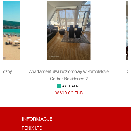
neczny
Apartament dwupoziomowy w kompleksie
Du
Gerber Residence 2
AKTUALNE
98600.00 EUR
INFORMACJE
FENIX LTD