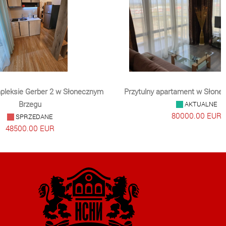
ny apartament w Słonecznym Brzegu
Dwupokojowy apartament
AKTUALNE
AKTUAL
80000.00 EUR
58500.00 