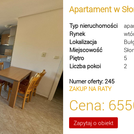
Apartament w Sł
Typ nieruchomości
apa
Rynek
wtó
Lokalizacja
Buł
Miejscowość
Sło
Piętro
5
Liczba pokoi
2
Numer oferty: 245
ZAKUP NA RATY
Cena:
655