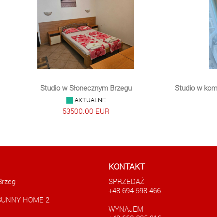
Studio w kompleksie Gerber 2 w Słonecznym
Przytul
Brzegu
SPRZEDANE
48500.00 EUR
KONTAKT
Brzeg
SPRZEDAŻ
+48 694 598 466
 SUNNY HOME 2
WYNAJEM