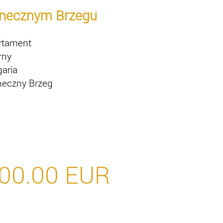
onecznym Brzegu
rtament
rny
garia
neczny Brzeg
00.00
EUR