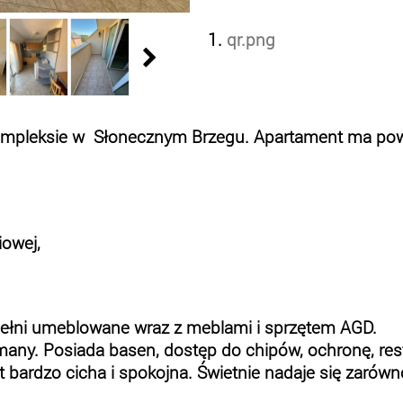
1.
qr.png
ompleksie w Słonecznym Brzegu. Apartament ma powier
iowej,
pełni umeblowane wraz z meblami i sprzętem AGD.
ymany. Posiada basen, dostęp do chipów, ochronę, res
t bardzo cicha i spokojna. Świetnie nadaje się zaró