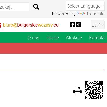
Powered by
Translate
biuro@
bulgarskie
wczasy
.eu
O nas
Home
Atrakcje
Kontakt