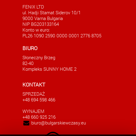
FENIX LTD
ul. Hadji Stamat Siderov 10/1
9000 Varna Bulgaria
NIP BG203133164
Konto w euro:
PL26 1090 2590 0000 0001 2776 8705
cznym
Apartament nad morzem w Rawdzie Bułgaria
BIURO
AKTUALNE
Słoneczny Brzeg
91000.00 EUR
82-40
Kompleks SUNNY HOME 2
KONTAKT
SPRZEDAŻ
+48 694 598 466
WYNAJEM
+48 660 925 216
biuro@bulgarskiewczasy.eu