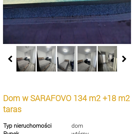
Dom w SARAFOVO 134 m2 +18 m2
taras
Typ nieruchomości
dom
Rynek
wtórny