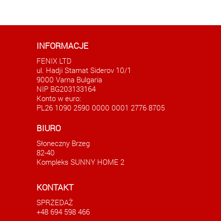
INFORMACJE
FENIX LTD
ul. Hadji Stamat Siderov 10/1
9000 Varna Bulgaria
NIP BG203133164
Konto w euro:
PL26 1090 2590 0000 0001 2776 8705
e
Duży apartament nad morzem w Świętym
BIURO
Własie
Słoneczny Brzeg
AKTUALNE
82-40
185000.00 EUR
Kompleks SUNNY HOME 2
KONTAKT
SPRZEDAŻ
+48 694 598 466