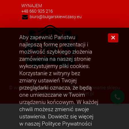
WYNAJEM
+48 660 925 216
biuro@bulgarskiewczasy.eu
Aby zapewnić Państwu
×
najlepszą formę prezentacji i
możliwość szybkiego złożenia
zamówienia na naszej stronie
wykorzystujemy pliki cookies.
Korzystanie z witryny bez
zmiany ustawień Twojej
przeglądarki oznacza, że będą
©
www.bulgarskiewczasy.eu
Oprogramowanie sklepu
internetowego web-market.pl
one umieszczane w Twoim
urządzeniu końcowym. W każdej
chwili możesz zmienić swoje
ustawienia. Dowiedz się więcej
w naszej Polityce Prywatności