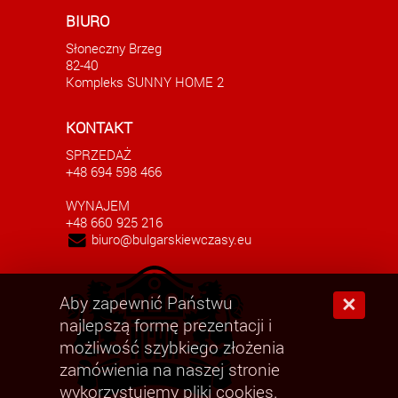
m
Duże studio w Słonecznym Brzegu
Luks
BIURO
AKTUALNE
Słoneczny Brzeg
49000.00 EUR
82-40
Kompleks SUNNY HOME 2
KONTAKT
SPRZEDAŻ
+48 694 598 466
WYNAJEM
+48 660 925 216
biuro@bulgarskiewczasy.eu
Aby zapewnić Państwu
×
najlepszą formę prezentacji i
możliwość szybkiego złożenia
zamówienia na naszej stronie
wykorzystujemy pliki cookies.