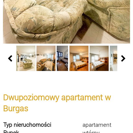
Dwupoziomowy apartament w
Burgas
Typ nieruchomości
apartament
Rynek
wtórny