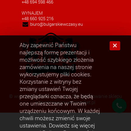
+48 694 598 466
WYNAJEM
+48 660 925 216
biuro@bulgarskiewczasy.eu
Aby zapewnić Państwu
×
najlepszą formę prezentacji i
możliwość szybkiego złożenia
zamówienia na naszej stronie
wykorzystujemy pliki cookies.
Korzystanie z witryny bez
zmiany ustawień Twojej
przeglądarki oznacza, że będą
©
www.bulgarskiewczasy.eu
Oprogramowanie sklepu
internetowego web-market.pl
one umieszczane w Twoim
urządzeniu końcowym. W każdej
chwili możesz zmienić swoje
ustawienia. Dowiedz się więcej