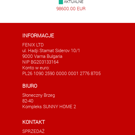
AKTUALNE
98600.00 EUR
INFORMACJE
FENIX LTD
ul. Hadji Stamat Siderov 10/1
9000 Varna Bulgaria
NIP BG203133164
Konto w euro:
PL26 1090 2590 0000 0001 2776 8705
0 m²
Duże studio w Świętym Własie niedaleko
Aparta
BIURO
morza
Słoneczny Brzeg
AKTUALNE
82-40
75000.00 EUR
Kompleks SUNNY HOME 2
KONTAKT
SPRZEDAŻ