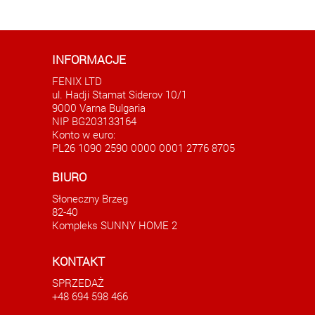
INFORMACJE
FENIX LTD
ul. Hadji Stamat Siderov 10/1
9000 Varna Bulgaria
NIP BG203133164
Konto w euro:
PL26 1090 2590 0000 0001 2776 8705
Dwupokojowe mieszkanie w Słonecznym
Przyt
BIURO
Brzegu
Słoneczny Brzeg
AKTUALNE
82-40
41500.00 EUR
Kompleks SUNNY HOME 2
KONTAKT
SPRZEDAŻ
+48 694 598 466