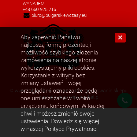
WYNAJEM
+48 660 925 216
biuro@bulgarskiewczasy.eu
Aby zapewnić Państwu
×
najlepszą formę prezentacji i
możliwość szybkiego złożenia
zamówienia na naszej stronie
wykorzystujemy pliki cookies.
Korzystanie z witryny bez
zmiany ustawień Twojej
przeglądarki oznacza, że będą
©
www.bulgarskiewczasy.eu
Oprogramowanie sklepu
internetowego web-market.pl
one umieszczane w Twoim
urządzeniu końcowym. W każdej
chwili możesz zmienić swoje
ustawienia. Dowiedz się więcej
w naszej Polityce Prywatności