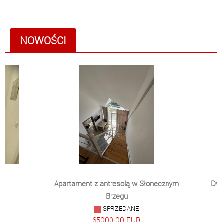
NOWOŚCI
Apartament z antresolą w Słonecznym
Dwu
Brzegu
SPRZEDANE
65000.00 EUR