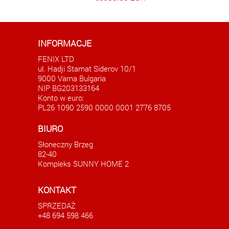
INFORMACJE
FENIX LTD
ul. Hadji Stamat Siderov 10/1
9000 Varna Bulgaria
NIP BG203133164
Konto w euro:
PL26 1090 2590 0000 0001 2776 8705
e
Studio w Słonecznym Brzegu
Apart
BIURO
SPRZEDANE
Słoneczny Brzeg
42500.00 EUR
82-40
Kompleks SUNNY HOME 2
KONTAKT
SPRZEDAŻ
+48 694 598 466