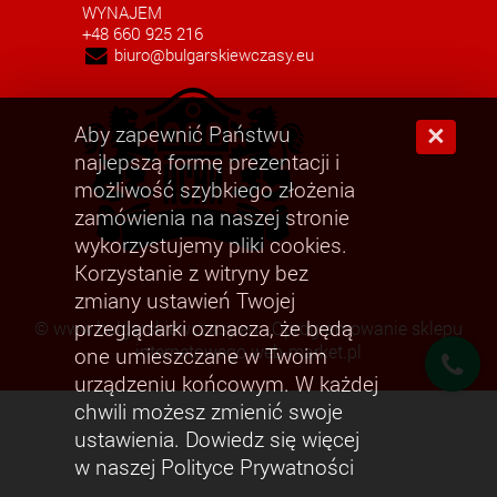
WYNAJEM
+48 660 925 216
biuro@bulgarskiewczasy.eu
Aby zapewnić Państwu
×
najlepszą formę prezentacji i
możliwość szybkiego złożenia
zamówienia na naszej stronie
wykorzystujemy pliki cookies.
Korzystanie z witryny bez
zmiany ustawień Twojej
przeglądarki oznacza, że będą
©
www.bulgarskiewczasy.eu
Oprogramowanie sklepu
internetowego web-market.pl
one umieszczane w Twoim
urządzeniu końcowym. W każdej
chwili możesz zmienić swoje
ustawienia. Dowiedz się więcej
w naszej Polityce Prywatności