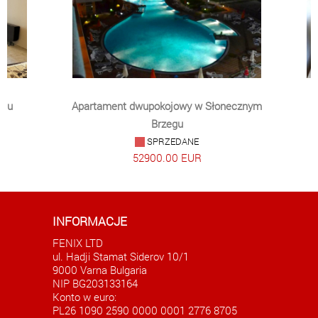
egu
Apartament dwupokojowy w Słonecznym
Brzegu
SPRZEDANE
52900.00 EUR
INFORMACJE
FENIX LTD
ul. Hadji Stamat Siderov 10/1
9000 Varna Bulgaria
NIP BG203133164
Konto w euro:
PL26 1090 2590 0000 0001 2776 8705