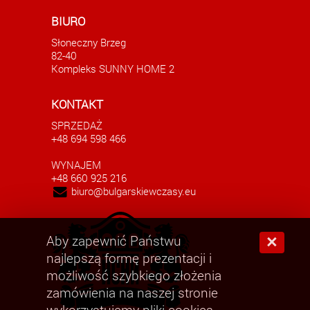
Duże studio w Słonecznym Brzegu
Aparta
BIURO
AKTUALNE
Słoneczny Brzeg
60000.00 EUR
82-40
Kompleks SUNNY HOME 2
KONTAKT
SPRZEDAŻ
+48 694 598 466
WYNAJEM
+48 660 925 216
biuro@bulgarskiewczasy.eu
Aby zapewnić Państwu
×
najlepszą formę prezentacji i
możliwość szybkiego złożenia
zamówienia na naszej stronie
wykorzystujemy pliki cookies.