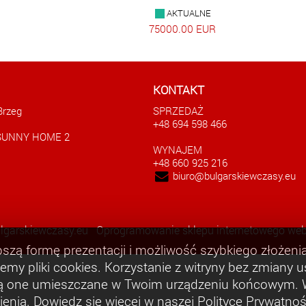
AKTUALNE
75000.00 EUR
KONTAKT
Brzeg
SPRZEDAŻ
+48 694 598 466
 SUNNY HOME 2
WYNAJEM
+48 660 925 216
biuro@bulgarskiewczasy.eu
lgarskiewczasy.eu
Oprogramowanie sklepu internetowego web
szą formę prezentacji i możliwość szybkiego złożen
emy pliki cookies. Korzystanie z witryny bez zmiany 
dą one umieszczane w Twoim urządzeniu końcowym. W
nia. Dowiedz się więcej w naszej Polityce Prywatnoś