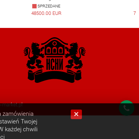
SPRZEDANE
48500.00 EUR
71
-market.pl
ia zamówienia
×
ustawień Twojej
 każdej chwili
ci