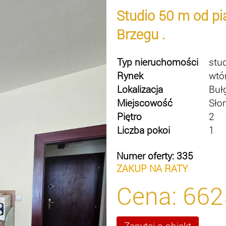
Studio 50 m od pi
Brzegu .
Typ nieruchomości
stu
Rynek
wtó
Lokalizacja
Buł
Miejscowość
Sło
Piętro
2
Liczba pokoi
1
Numer oferty: 335
ZAKUP NA RATY
Cena:
662