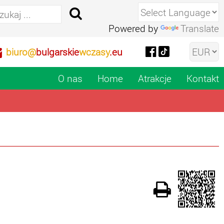
Powered by
Translate
biuro@
bulgarskie
wczasy
.eu
O nas
Home
Atrakcje
Kontakt