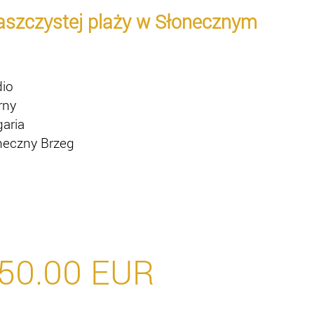
aszczystej plaży w Słonecznym
dio
rny
garia
neczny Brzeg
50.00
EUR