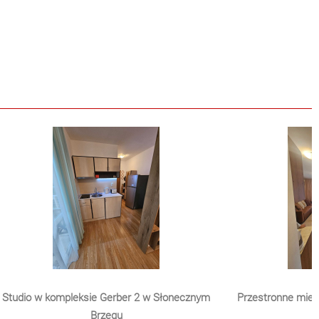
Studio w kompleksie Gerber 2 w Słonecznym
Przestronne mies
Brzegu
b