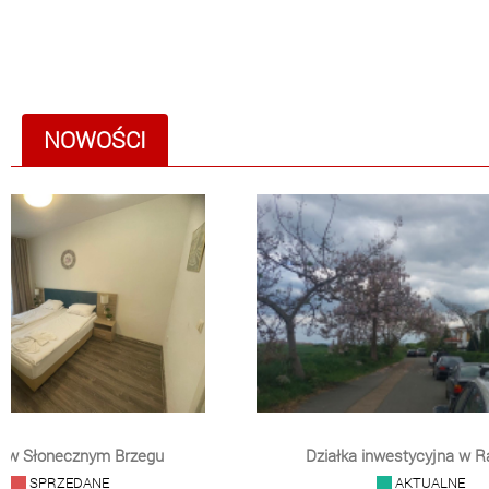
NOWOŚCI
o w Słonecznym Brzegu
Działka inwestycyjna w R
SPRZEDANE
AKTUALNE