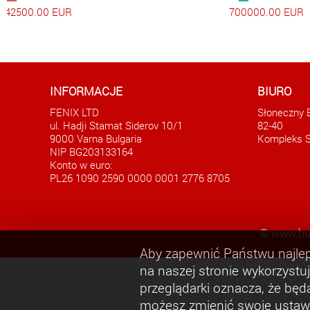
42500.00 EUR
700000.00 EUR
INFORMACJE
BIURO
FENIX LTD
Słoneczny 
ul. Hadji Stamat Siderov 10/1
82-40
9000 Varna Bulgaria
Kompleks
NIP BG203133164
Konto w euro:
PL26 1090 2590 0000 0001 2776 8705
©
www.bu
Aby zapewnić Państwu najlep
na naszej stronie wykorzystuj
przeglądarki oznacza, że bę
możesz zmienić swoje ustawie